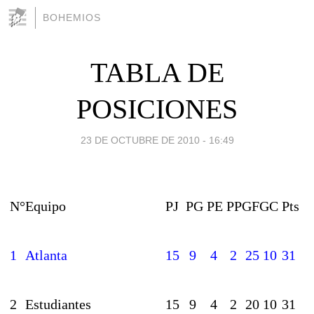
BOHEMIOS
TABLA DE
POSICIONES
23 DE OCTUBRE DE 2010 - 16:49
N°
Equipo
PJ
PG
PE
PP
GF
GC
Pts
1
Atlanta
15
9
4
2
25
10
31
2
Estudiantes
15
9
4
2
20
10
31