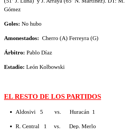
(51’ J. Luna) y J. Arraya (65’ N. Martínez). DT: M.
Gómez
Goles:
No hubo
Amonestados:
Cherro (A) Ferreyra (G)
Árbitro:
Pablo Díaz
Estadio
:
León Kolbowski
EL RESTO DE LOS PARTIDOS
Aldosivi 5 vs. Huracán 1
R. Central 1 vs. Dep. Merlo