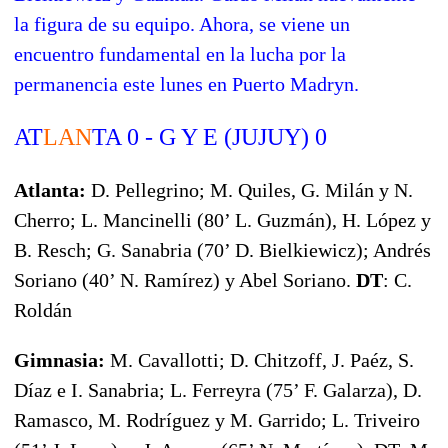
la figura de su equipo. Ahora, se viene un
encuentro fundamental en la lucha por la
permanencia este lunes en Puerto Madryn.
AT
LAN
TA 0 - G Y E (JUJUY) 0
Atlanta:
D. Pellegrino; M. Quiles, G. Milán y N.
Cherro; L. Mancinelli (80’ L. Guzmán), H. López y
B. Resch; G. Sanabria (70’ D. Bielkiewicz); Andrés
Soriano (40’ N. Ramírez) y Abel Soriano.
DT
: C.
Roldán
Gimnasia:
M. Cavallotti; D. Chitzoff, J. Paéz, S.
Díaz e I. Sanabria; L. Ferreyra (75’ F. Galarza), D.
Ramasco, M. Rodríguez y M. Garrido; L. Triveiro