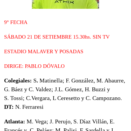
9° FECHA
SÁBADO 21 DE SETIEMBRE
15.30hs. SIN TV
ESTADIO MALAVER Y POSADAS
DIRIGE: PABLO DÓVALO
Colegiales:
S
.
Matinella; F. González, M. Abaurre,
G. Báez y C. Valdez; J.L. Gómez, H. Buzzi y
S. Tossi; C.Vergara, L Ceresetto y C. Campozano.
DT:
N. Ferraresi
Atlanta:
M. Vega; J. Perujo, S. Díaz Villán, E.
Francés y C. Peláez; M. Palisi, F. Sardella y J.