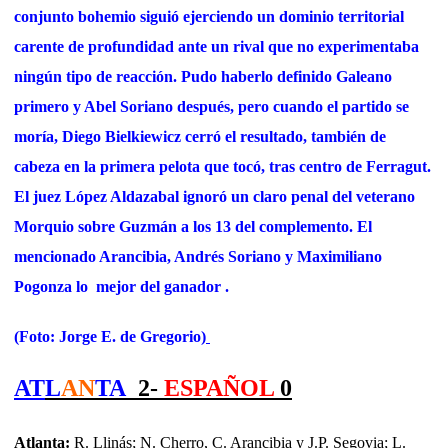
conjunto bohemio siguió ejerciendo un dominio territorial
carente de profundidad ante un rival que no experimentaba
ningún tipo de reacción. Pudo haberlo definido Galeano
primero y Abel Soriano después, pero cuando el partido se
moría, Diego Bielkiewicz cerró el resultado, también de
cabeza en la primera pelota que tocó, tras centro de Ferragut.
El juez López Aldazabal ignoró un claro penal del veterano
Morquio sobre Guzmán a los 13 del complemento. El
mencionado Arancibia, Andrés Soriano y Maximiliano
Pogonza lo mejor del ganador .
(Foto: Jorge E. de Gregorio)
AT
L
A
N
TA
2-
ESPAÑOL
0
Atlanta:
R. Llinás; N. Cherro, C. Arancibia y J.P. Segovia; L.