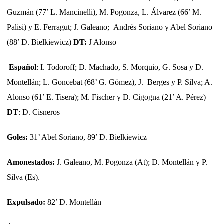
Guzmán (77’ L. Mancinelli), M. Pogonza, L. Álvarez (66’ M.
Palisi) y E. Ferragut; J. Galeano; Andrés Soriano y Abel Soriano
(88’ D. Bielkiewicz)
DT:
J Alonso
Español
: I. Todoroff; D. Machado, S. Morquio, G. Sosa y D.
Montellán; L. Goncebat (68’ G. Gómez), J. Berges y P. Silva; A.
Alonso (61’ E. Tisera); M. Fischer y D. Cigogna (21’ A. Pérez)
DT
: D. Cisneros
Goles:
31’ Abel Soriano, 89’ D. Bielkiewicz
Amonestados:
J. Galeano, M. Pogonza (At); D. Montellán y P.
Silva (Es).
Expulsado:
82’ D. Montellán