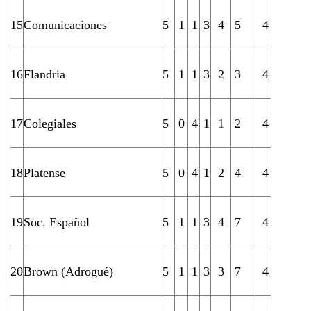
15
Comunicaciones
5
1
1
3
4
5
4
16
Flandria
5
1
1
3
2
3
4
17
Colegiales
5
0
4
1
1
2
4
18
Platense
5
0
4
1
2
4
4
19
Soc. Español
5
1
1
3
4
7
4
20
Brown (Adrogué)
5
1
1
3
3
7
4