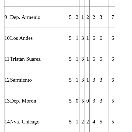
9
Dep. Armenio
5
2
1
2
2
3
7
10
Los Andes
5
1
3
1
6
6
6
11
Tristán Suárez
5
1
3
1
5
5
6
12
Sarmiento
5
1
3
1
3
3
6
13
Dep. Morón
5
0
5
0
3
3
5
14
Nva. Chicago
5
1
2
2
4
5
5