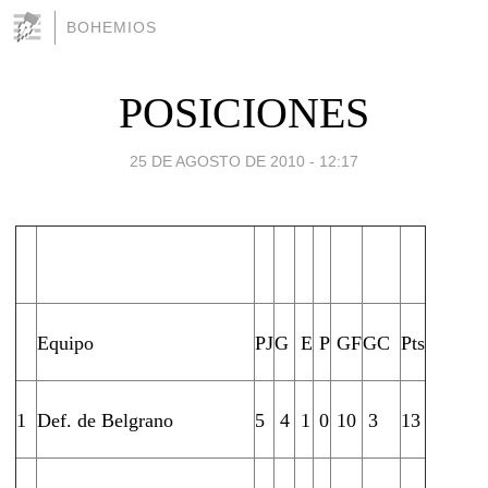
BOHEMIOS
POSICIONES
25 DE AGOSTO DE 2010 - 12:17
Equipo
PJ
G
E
P
GF
GC
Pts
1
Def. de Belgrano
5
4
1
0
10
3
13