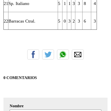
21
Sp. Italiano
5
1
1
3
3
8
4
22
Barracas Ctral.
5
0
3
2
3
6
3
0 COMENTARIOS
Nombre