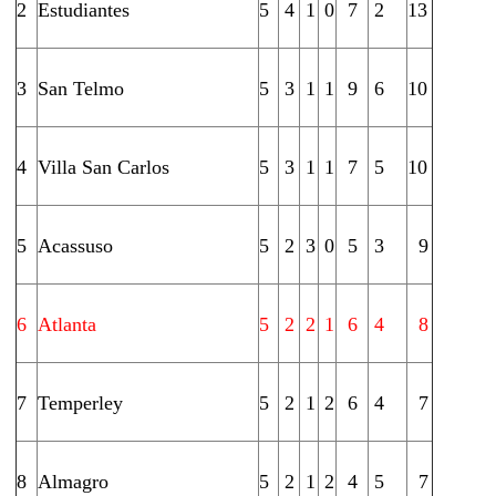
2
Estudiantes
5
4
1
0
7
2
13
3
San Telmo
5
3
1
1
9
6
10
4
Villa San Carlos
5
3
1
1
7
5
10
5
Acassuso
5
2
3
0
5
3
9
6
Atlanta
5
2
2
1
6
4
8
7
Temperley
5
2
1
2
6
4
7
8
Almagro
5
2
1
2
4
5
7