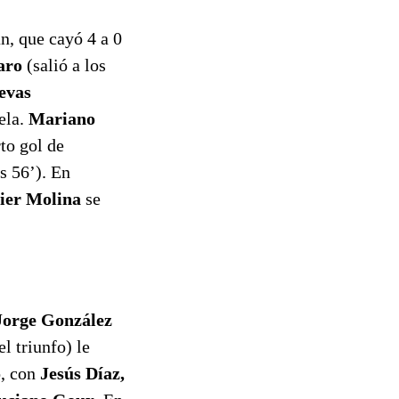
n, que cayó 4 a 0
aro
(salió a los
evas
ela.
Mariano
to gol de
s 56’). En
ier Molina
se
Jorge González
l triunfo) le
o, con
Jesús Díaz,