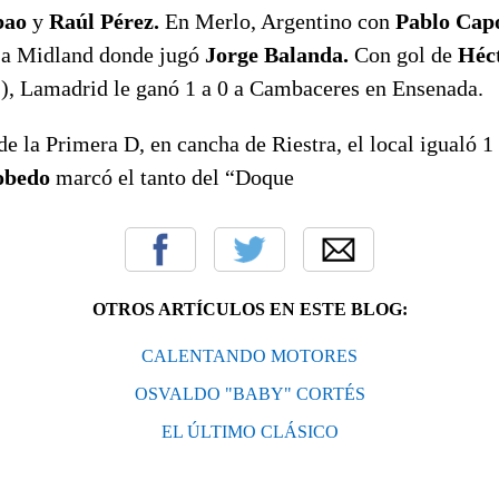
bao
y
Raúl Pérez.
En Merlo, Argentino con
Pablo Cap
1 a Midland donde jugó
Jorge Balanda.
Con gol de
Héct
8’), Lamadrid le ganó 1 a 0 a Cambaceres en Ensenada.
 de la Primera D, en cancha de Riestra, el local igualó 
obedo
marcó el tanto del “Doque
OTROS ARTÍCULOS EN ESTE BLOG:
CALENTANDO MOTORES
OSVALDO "BABY" CORTÉS
EL ÚLTIMO CLÁSICO