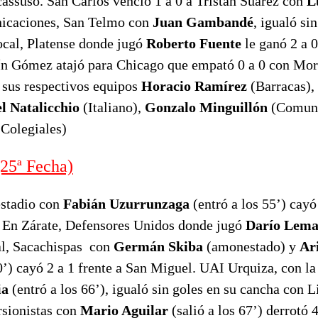
cassuso. San Carlos venció 1 a 0 a Tristán Suárez con
L
icaciones, San Telmo con
Juan Gambandé
, igualó si
cal, Platense donde jugó
Roberto Fuente
le ganó 2 a 
ín Gómez atajó para Chicago que empató 0 a 0 con Moró
 sus respectivos equipos
Horacio Ramírez
(Barracas),
el Natalicchio
(Italiano),
Gonzalo Minguillón
(Comuni
(Colegiales)
5ª Fecha)
estadio con
Fabián Uzurrunzaga
(entró a los 55’) cayó
 En Zárate, Defensores Unidos donde jugó
Darío
Lem
l, Sacachispas con
Germán Skiba
(amonestado) y
Ar
0’) cayó 2 a 1 frente a San Miguel. UAI Urquiza, con la
ia
(entró a los 66’), igualó sin goles en su cancha con 
sionistas con
Mario Aguilar
(salió a los 67’) derrotó 4