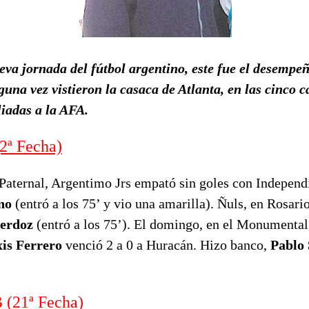
va jornada del fútbol argentino, este fue el desempeñ
una vez vistieron la casaca de Atlanta, en las cinco c
liadas a la AFA.
ª Fecha)
 Paternal, Argentimo Jrs empató sin goles con Independ
no
(entró a los 75’ y vio una amarilla). Ñuls, en Rosari
ierdoz
(entró a los 75’). El domingo, en el Monumental,
xis Ferrero
venció 2 a 0 a Huracán. Hizo banco,
Pablo 
(21ª Fecha)