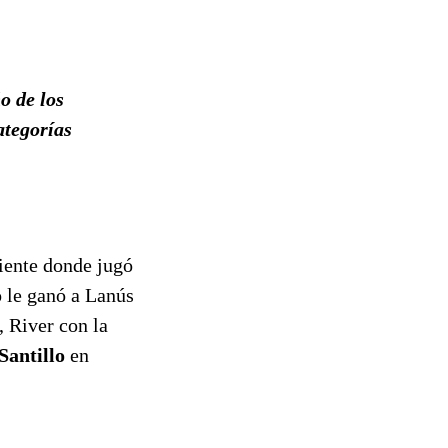
o de los
ategorías
iente donde jugó
o le ganó a Lanús
 River con la
Santillo
en