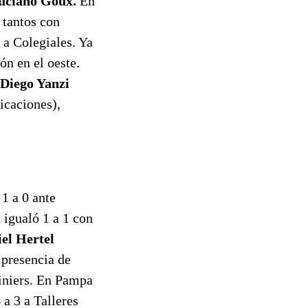
uciano Goux.
En
n tantos con
0 a Colegiales. Ya
n en el oeste.
Diego Yanzi
caciones),
 1 a 0 ante
a
igualó 1 a 1 con
iel Hertel
 presencia de
Liniers. En Pampa
 a 3 a Talleres