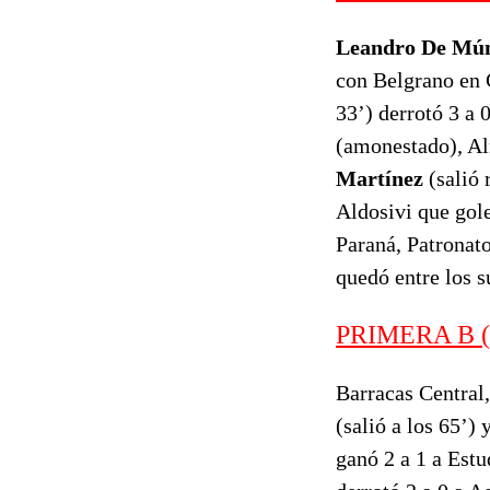
Leandro De Mú
con Belgrano en 
33’) derrotó 3 a 
(amonestado), Al
Martínez
(salió 
Aldosivi que gol
Paraná, Patronato
quedó entre los s
PRIMERA B (2
Barracas Central
(salió a los 65’) 
ganó 2 a 1 a Est