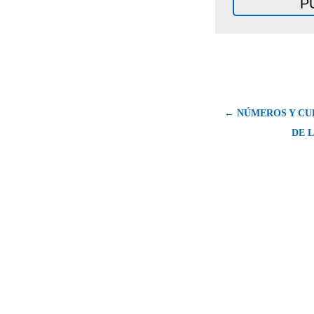
← NÚMEROS Y CU
DE L