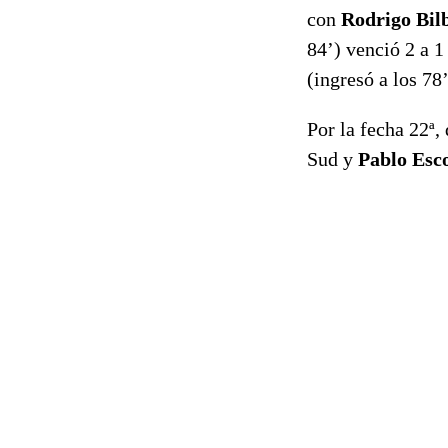
con
Rodrigo Bil
84’) venció 2 a 
(ingresó a los 7
Por la fecha 22ª,
Sud y
Pablo Esc