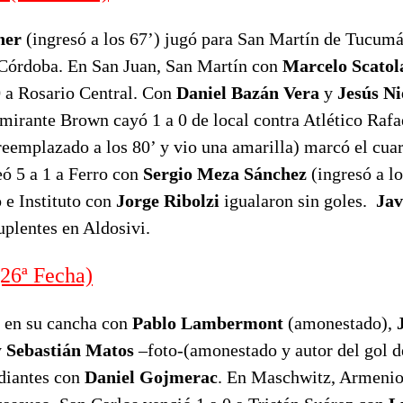
ner
(ingresó a los 67’) jugó para San Martín de Tucumá
Córdoba. En San Juan, San Martín con
Marcelo Scatol
0 a Rosario Central. Con
Daniel Bazán Vera
y
Jesús Ni
mirante Brown cayó 1 a 0 de local contra Atlético Rafa
reemplazado a los 80’ y vio una amarilla) marcó el cuar
eó 5 a 1 a Ferro con
Sergio Meza Sánchez
(ingresó a lo
 e Instituto con
Jorge Ribolzi
igualaron sin goles.
Jav
uplentes en Aldosivi.
6ª Fecha)
, en su cancha con
Pablo Lambermont
(amonestado),
y
Sebastián Matos
–foto-(amonestado y autor del gol de
udiantes con
Daniel Gojmerac
. En Maschwitz, Armeni