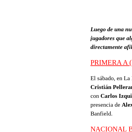
Luego de una nue
jugadores que alg
directamente afi
PRIMERA A (2
El sábado, en La
Cristián Pellera
con
Carlos Izqu
presencia de
Ale
Banfield.
NACIONAL B 