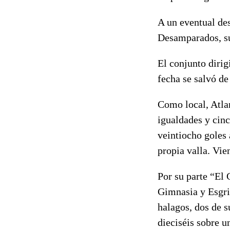
A un eventual de
Desamparados, su
El conjunto diri
fecha se salvó de
Como local, Atlan
igualdades y cinc
veintiocho goles 
propia valla. Vie
Por su parte “El
Gimnasia y Esgrim
halagos, dos de s
dieciséis sobre un