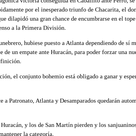
 agónica victoria conseguida en Caballito ante Ferro, se
idamente por el inesperado triunfo de Chacarita, el do
ue dilapidó una gran chance de encumbrarse en el tope d
enso a la Primera División.
funebrero, hubiese puesto a Atlanta dependiendo de sí 
ce de un empate ante Huracán, para poder forzar una nu
finición.
ación, el conjunto bohemio está obligado a ganar y espe
ce a Patronato, Atlanta y Desamparados quedarán auto
 Huracán, y los de San Martín pierden y los sanjuanino
mantener la categoría.