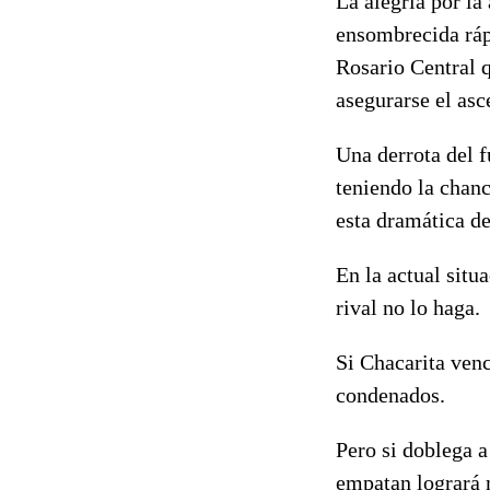
La alegría por la
ensombrecida ráp
Rosario Central q
asegurarse el asc
Una derrota del 
teniendo la chan
esta dramática de
En la actual situ
rival no lo haga.
Si Chacarita ven
condenados.
Pero si doblega a
empatan logrará 