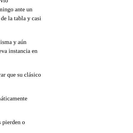
 vio
mingo ante un
e la tabla y casi
misma y aún
eva instancia en
rar que su clásico
máticamente
s pierden o