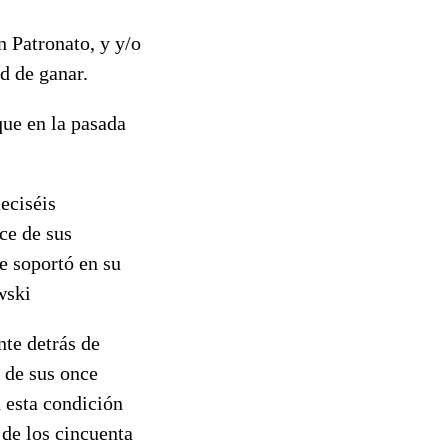
 Patronato, y y/o
d de ganar.
que en la pasada
ieciséis
ce de sus
e soportó en su
wski
nte detrás de
 de sus once
n esta condición
s de los cincuenta