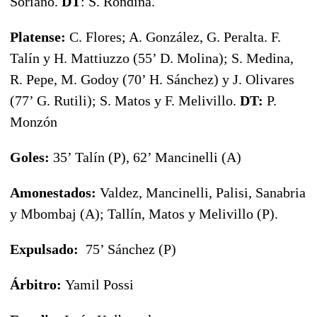
Soriano.
DT
: S. Rondina.
Platense:
C. Flores; A. González, G. Peralta. F.
Talín y H. Mattiuzzo (55’ D. Molina); S. Medina,
R. Pepe, M. Godoy (70’ H. Sánchez) y J. Olivares
(77’ G. Rutili); S. Matos y F. Melivillo.
DT:
P.
Monzón
Goles:
35’ Talín (P), 62’ Mancinelli (A)
Amonestados:
Valdez, Mancinelli, Palisi, Sanabria
y Mbombaj (A); Tallín, Matos y Melivillo (P).
Expulsado:
75’ Sánchez (P)
Árbitro:
Yamil Possi