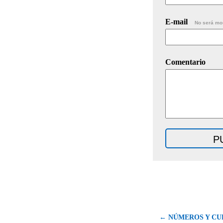
E-mail
No será mo
Comentario
← NÚMEROS Y CU