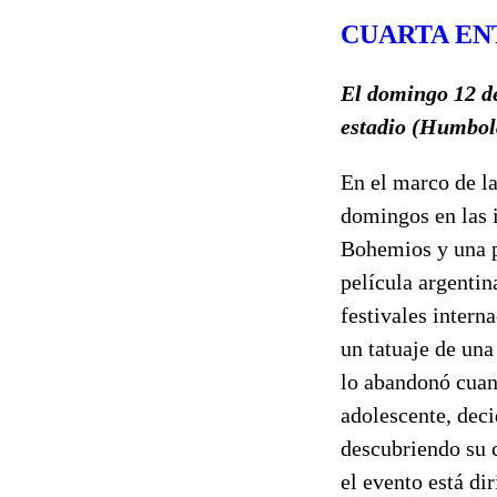
CUARTA E
El domingo 12 de
estadio (Humbold
En el marco de la
domingos en las i
Bohemios y una p
película argenti
festivales intern
un tatuaje de un
lo abandonó cuand
adolescente, deci
descubriendo su c
el evento está dir