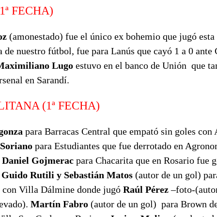
1ª FECHA)
oz
(amonestado) fue el único ex bohemio que jugó esta 
 de nuestro fútbol, fue para Lanús que cayó 1 a 0 ante
Maximiliano Lugo
estuvo en el banco de Unión que ta
Arsenal en Sarandí.
ITANA (1ª FECHA)
gonza
para Barracas Central que empató sin goles con
 Soriano
para Estudiantes que fue derrotado en Agrono
.
Daniel Gojmerac
para Chacarita que en Rosario fue g
.
Guido Rutili y Sebastián Matos
(autor de un gol) par
 2 con Villa Dálmine donde jugó
Raúl Pérez
–foto-(autor
levado).
Martín Fabro
(autor de un gol) para Brown d