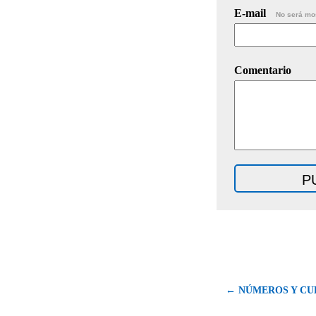
E-mail
No será mo
Comentario
← NÚMEROS Y CU