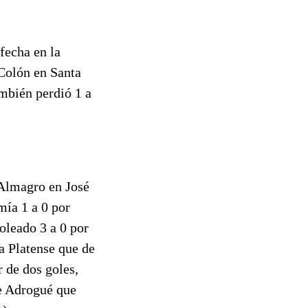
fecha en la
 Colón en Santa
mbién perdió 1 a
 Almagro en José
mía 1 a 0 por
oleado 3 a 0 por
a Platense que de
 de dos goles,
e Adrogué que