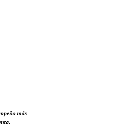
sempeño más
anta.