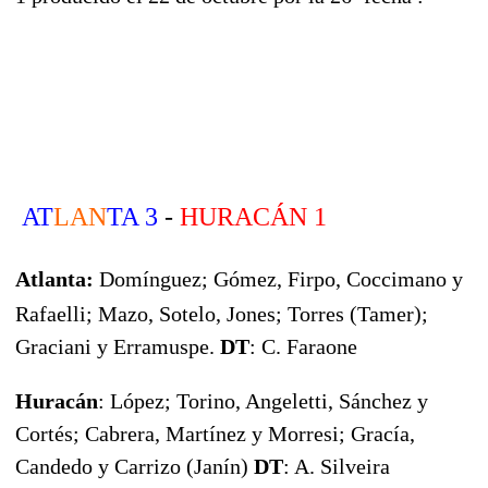
AT
LAN
TA 3
-
HURACÁN 1
Atlanta:
Domínguez; Gómez, Firpo, Coccimano y
Rafaelli; Mazo, Sotelo, Jones; Torres (Tamer);
Graciani y Erramuspe.
DT
: C. Faraone
Huracán
: López; Torino, Angeletti, Sánchez y
Cortés; Cabrera, Martínez y Morresi; Gracía,
Candedo y Carrizo (Janín)
DT
: A. Silveira