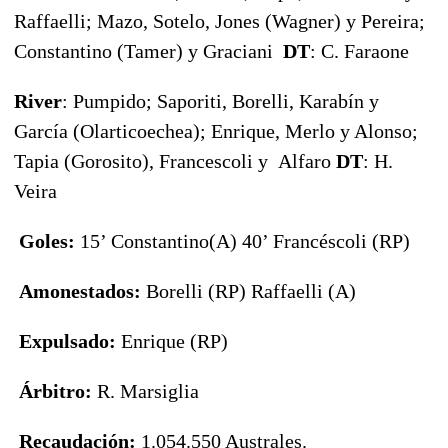
Raffaelli; Mazo, Sotelo, Jones (Wagner) y Pereira;
Constantino (Tamer) y Graciani
DT
: C. Faraone
River
: Pumpido; Saporiti, Borelli, Karabín y
García (Olarticoechea); Enrique, Merlo y Alonso;
Tapia (Gorosito), Francescoli y Alfaro
DT
: H.
Veira
Goles:
15’ Constantino(A) 40’ Francéscoli (RP)
Amonestados:
Borelli (RP) Raffaelli (A)
Expulsado:
Enrique (RP)
Árbitro:
R. Marsiglia
Recaudación:
1.054.550 Australes.