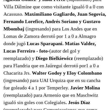
Villa Dálmine que como visitante igualó 0 a 0 con
Acassuso.
Maximiliano Gagliardo, Juan Segovia,
Fernando Lorefice, Andrés Soriano y Gustavo
Mbombaj
(ingresando) para Los Andes que en
Lomas de Zamora derrotó por 1 a 0 a Almagro
donde jugó
Lucas
Sparapani. Matías Valdez,
Lucas Ferreiro - foto-
(autor del gol y
reemplazado) y
Diego Bielkiewicz
(reemplazado)
para Flandria que en Jaúregui derrotó por1 a 0 a
Chacarita Jrs.
Walter Godoy
y
Eloy Colombano
(ingresando) para UAI Urquiza que en su cancha
fue goleado 4 a 1 por Temperley.
Javier Molina
(reemplazado) para Armenio que en Maschwitz
igualó sin goles con Colegiales
.
Jesús Díaz
(reemplazado) para Comunicaciones que como