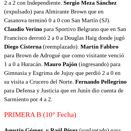
2 a 2 con Independiente.
Sergio Meza Sánchez
(expulsado) para Almirante Brown
que en
Casanova terminó 0 a 0 con San Martín (SJ).
Claudio Verino
para Sportivo Belgrano que en San
Francisco derrotó 2 a 0 a Douglas Haig donde jugó
Diego Cisterna
(reemplazado).
Martín Fabbro
para Brown de Adrogué que como visitante venció
1 a 0 a Huracán.
Mauro Pajón
(ingresando)
para
Gimnasia y Esgrima de Jujuy que perdió 2 a 0 en
su visita a Crucero del Norte.
Fernando Pellegrino
para Defensa y Justicia que en Junín dio cuenta de
Sarmiento por 4 a 2.
PRIMERA B (10° Fecha)
Agustín Gómez y Raúl Pérez
(suplantado) para