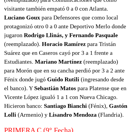
visitante también empató 0 a 0 con Atlanta.
Luciano Goux
para Defensores que como local
protagonizó otro 0 a 0 ante Deportivo Merlo donde
jugaron
Rodrigo Llinás
, y
Fernando Pasquale
(reemplazado).
Horacio Ramírez
para Tristán
Suárez que en Caseros cayó por 3 a 1 frente a
Estudiantes.
Mariano Martínez
(reemplazado)
para Morón que en su cancha perdió por 3 a 2 ante
Fénix donde jugó
Guido Rutili
(ingresando desde
el banco). Y
Sebastián Matos
para Platense que en
Vicente López igualó 1 a 1 con Nueva Chicago.
Hicieron banco:
Santiago Bianchi
(Fénix),
Gastón
Lolli
(Armenio) y
Lisandro Mendoza
(Flandria).
PRIMERA C (9° Fecha)