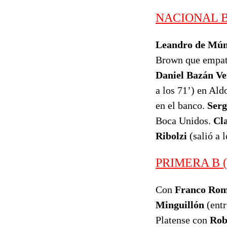
NACIONAL B 
Leandro de Mú
Brown que empató
Daniel Bazán Ve
a los 71’) en Ald
en el banco.
Serg
Boca Unidos.
Cl
Ribolzi
(salió a 
PRIMERA B (4
Con
Franco Ro
Minguillón
(entr
Platense con
Rob