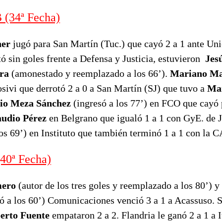
(34ª Fecha)
ner
jugó para San Martín (Tuc.) que cayó 2 a 1 ante Un
 sin goles frente a Defensa y Justicia, estuvieron
Jes
ra
(amonestado y reemplazado a los 66’).
Mariano Ma
osivi que derrotó 2 a 0 a San Martín (SJ) que tuvo a
Mar
io Meza Sánchez
(ingresó a los 77’) en FCO que cayó 
audio Pérez
en Belgrano que igualó 1 a 1 con GyE. de 
los 69’) en Instituto que también terminó 1 a 1 con la C
0ª Fecha)
mero
(autor de los tres goles y reemplazado a los 80’) y
ó a los 60’) Comunicaciones venció 3 a 1 a Acassuso. 
erto Fuente
empataron 2 a 2. Flandria le ganó 2 a 1 a 