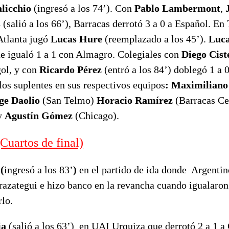
licchio
(ingresó a los 74’). Con
Pablo Lambermont
,
s
(salió a los 66’), Barracas derrotó 3 a 0 a Español. E
Atlanta jugó
Lucas Hure
(reemplazado a los 45’).
Luc
ue igualó 1 a 1 con Almagro. Colegiales con
Diego Cist
gol, y con
Ricardo Pérez
(entró a los 84’) doblegó 1 a 0
los suplentes en sus respectivos equipos
: Maximiliano
ge Daolio
(San Telmo)
Horacio Ramírez
(Barracas Ce
y
Agustín Gómez
(Chicago).
uartos de final)
(
ingresó a los 83’
)
en el partido de ida donde Argenti
razategui e hizo banco en la revancha cuando igualaron 
lo.
ia
(salió a los 63’) en UAI Urquiza que derrotó 2 a 1 a