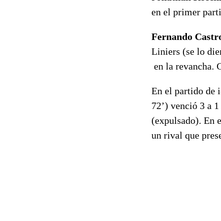
en el primer par
Fernando Castr
Liniers (se lo di
en la revancha. C
En el partido de 
72’) venció 3 a 1
(expulsado). En 
un rival que pres