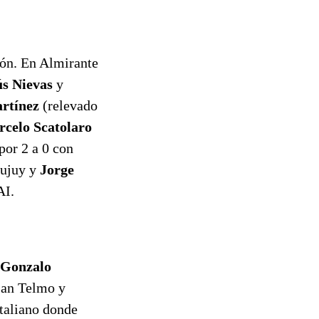
ión. En Almirante
ús
Nievas
y
rtínez
(relevado
celo Scatolaro
por 2 a 0 con
Jujuy y
Jorge
AI.
Gonzalo
San Telmo y
Italiano donde