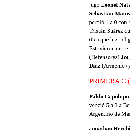
jugó
Leonel Nata
Sebastián Mato
perdió 1 a 0 con 
Tristán Suárez q
65’) que hizo el 
Estuvieron entre 
(Defensores)
Jor
Díaz
(Armenio) 
PRIMERA C (C
Pablo Capolupo 
venció 5 a 3 a Be
Argentino de Mer
Jonathan Recch