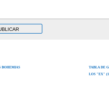
S BOHEMIAS
TABLA DE 
LOS "EX" (1º