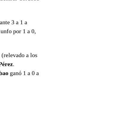
ante 3 a 1 a
iunfo por 1 a 0,
(relevado a los
Pérez
.
bao
ganó 1 a 0 a