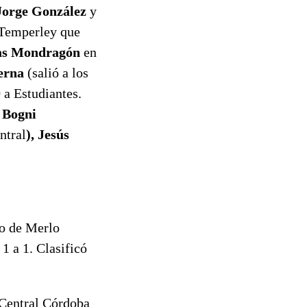
Jorge González
y
n Temperley que
as Mondragón
en
erna
(salió a los
 a Estudiantes.
 Bogni
ntral
), Jesús
no de Merlo
1 a 1. Clasificó
 Central Córdoba