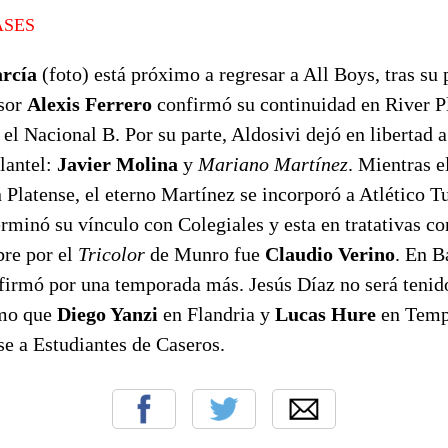
ASES
rcía
(foto) está próximo a regresar a All Boys, tras su 
nsor
Alexis Ferrero
confirmó su continuidad en River Pl
 el Nacional B. Por su parte, Aldosivi dejó en libertad a
lantel:
Javier Molina
y
Mariano Martínez
. Mientras e
 Platense, el eterno Martínez se incorporó a Atlético 
rminó su vínculo con Colegiales y esta en tratativas c
bre por el
Tricolor
de Munro fue
Claudio Verino
. En B
firmó por una temporada más. Jesús Díaz no será tenid
smo que
Diego Yanzi
en Flandria y
Lucas Hure
en Tempe
e a Estudiantes de Caseros.