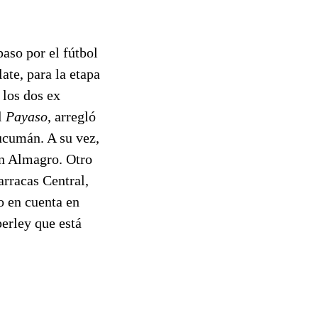
paso por el fútbol
ate, para la etapa
 los dos ex
l
Payaso
, arregló
Tucumán. A su vez,
on Almagro. Otro
arracas Central,
o en cuenta en
rley que está