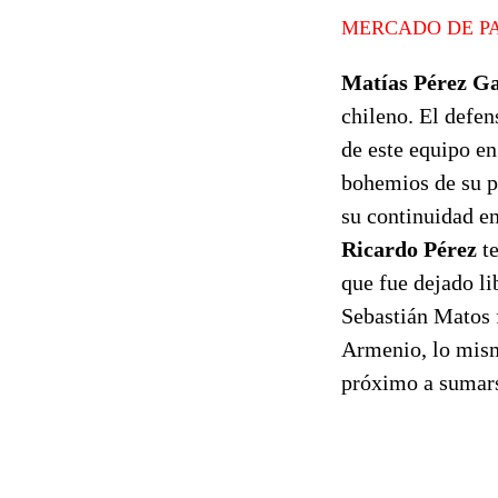
MERCADO DE P
Matías Pérez Ga
chileno. El defe
de este equipo en
bohemios de su p
su continuidad en
Ricardo Pérez
te
que fue dejado li
Sebastián Matos 
Armenio, lo mi
próximo a sumars